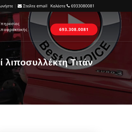
νωνήστε
|
Στείλτε email
Καλέστε
6933080081
Υπηρεσίες
Αποφρακτικής
693.308.0081
λιποσυλλέκτη Τιτάν