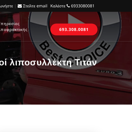
νωνήστε
|
Στείλτε email
Καλέστε
6933080081
Υπηρεσίες
Αποφρακτικής
693.308.0081
 λιποσυλλέκτη Τιτάν