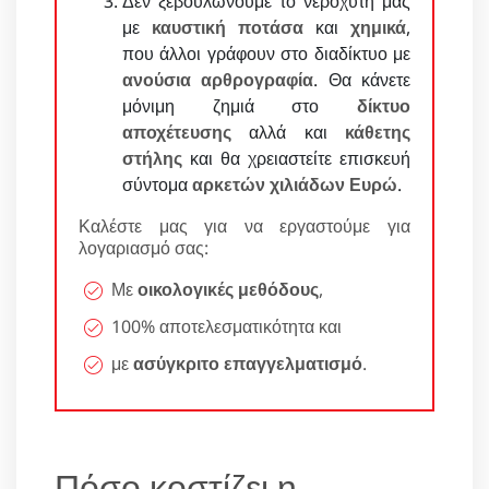
Δεν ξεβουλώνουμε το νεροχύτη μας
με
καυστική ποτάσα
και
χημικά
,
που άλλοι γράφουν στο διαδίκτυο με
ανούσια αρθρογραφία
. Θα κάνετε
μόνιμη ζημιά στο
δίκτυο
αποχέτευσης
αλλά και
κάθετης
στήλης
και θα χρειαστείτε επισκευή
σύντομα
αρκετών χιλιάδων Ευρώ
.
Καλέστε μας για να εργαστούμε για
λογαριασμό σας:
Με
οικολογικές μεθόδους
,
100% αποτελεσματικότητα και
με
ασύγκριτο επαγγελματισμό
.
Πόσο κοστίζει η