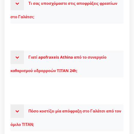
Τι σας υποσχόμαστε στις αποφράξεις φρεατίων
στο Γαλάτσι;
Γιατί apofraxeis Athina από το συνεργείο
καθαρισμού υδρορροών TITAN 24h;
Πόσο κοστίζει μία απόφραξη στο Γαλάτσι από τον
όμιλο ΤΙΤΑΝ;