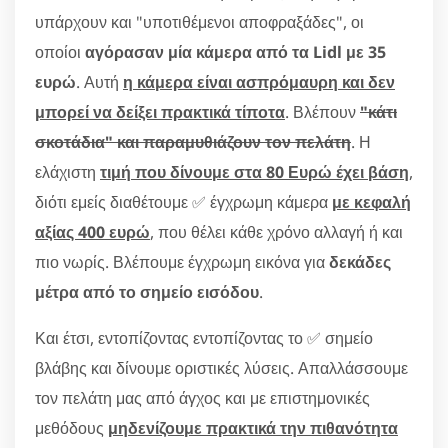
υπάρχουν και "υποτιθέμενοι αποφραξάδες", οι
οποίοι
αγόρασαν μία κάμερα από τα Lidl με 35
ευρώ
. Αυτή
η κάμερα είναι ασπρόμαυρη και δεν
μπορεί να δείξει πρακτικά τίποτα
. Βλέπουν
"κάτι
σκοτάδια" και παραμυθιάζουν τον πελάτη
. Η
ελάχιστη
τιμή που δίνουμε στα 80 Ευρώ έχει βάση
,
διότι εμείς διαθέτουμε ✅ έγχρωμη κάμερα
με κεφαλή
αξίας 400 ευρώ
, που θέλει κάθε χρόνο αλλαγή ή και
πιο νωρίς. Βλέπουμε έγχρωμη εικόνα για
δεκάδες
μέτρα από το σημείο εισόδου
.
Και έτσι, εντοπίζοντας εντοπίζοντας το ✅ σημείο
βλάβης και δίνουμε οριστικές λύσεις. Απαλλάσσουμε
τον πελάτη μας από άγχος και με επιστημονικές
μεθόδους
μηδενίζουμε πρακτικά την πιθανότητα