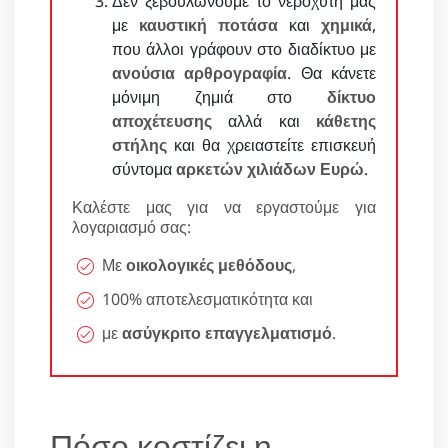
Δεν ξεβουλώνουμε το νεροχύτη μας
με
καυστική ποτάσα
και
χημικά
,
που άλλοι γράφουν στο διαδίκτυο με
ανούσια αρθρογραφία
. Θα κάνετε
μόνιμη ζημιά στο
δίκτυο
αποχέτευσης
αλλά και
κάθετης
στήλης
και θα χρειαστείτε επισκευή
σύντομα
αρκετών χιλιάδων Ευρώ
.
Καλέστε μας για να εργαστούμε για
λογαριασμό σας:
Με
οικολογικές μεθόδους
,
100% αποτελεσματικότητα και
με
ασύγκριτο επαγγελματισμό
.
Πόσο κοστίζει η