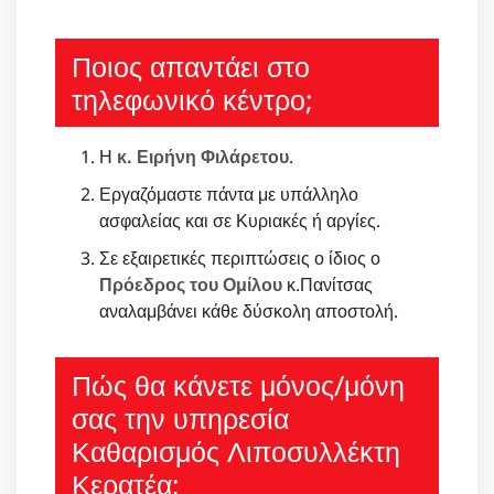
Ποιος απαντάει στο
τηλεφωνικό κέντρο;
Η
κ. Ειρήνη Φιλάρετου
.
Εργαζόμαστε πάντα με υπάλληλο
ασφαλείας και σε Κυριακές ή αργίες.
Σε εξαιρετικές περιπτώσεις ο ίδιος ο
Πρόεδρος του Ομίλου
κ.Πανίτσας
αναλαμβάνει κάθε δύσκολη αποστολή.
Πώς θα κάνετε μόνος/μόνη
σας την υπηρεσία
Καθαρισμός Λιποσυλλέκτη
Κερατέα;