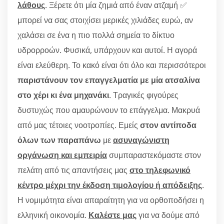
λάθους
. Ξέρετε ότι μία ζημιά από έναν ατζαμή ✅
μπορεί να σας στοιχίσει μερικές χιλιάδες ευρώ, αν
χαλάσει σε ένα η πιο πολλά σημεία το δίκτυο
υδρορροών. Φυσικά, υπάρχουν και αυτοί. Η αγορά
είναι ελεύθερη. Το κακό είναι ότι όλο και περισσότεροι
παριστάνουν τον επαγγελματία με μία ατσαλίνα
στο χέρι κι ένα μηχανάκι
. Τραγικές φιγούρες
δυστυχώς που αμαυρώνουν το επάγγελμα. Μακρυά
από μας τέτοιες νοοτροπίες. Εμείς
στον αντίποδα
όλων των παραπάνω
με
ασυναγώνιστη
οργάνωση και εμπειρία
συμπαραστεκόμαστε στον
πελάτη από τις απαντήσεις μας
στο τηλεφωνικό
κέντρο μέχρι την έκδοση τιμολογίου ή απόδειξης
.
Η νομιμότητα είναι απαραίτητη για να ορθοποδήσει η
ελληνική οικονομία.
Καλέστε μας
για να δούμε από