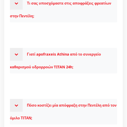
Τι σας υποσχόμαστε στις αποφράξεις φρεατίων
στην Πεντέλη;
Γιατί apofraxeis Athina από το συνεργείο
καθαρισμού υδρορροών TITAN 24h;
Πόσο κοστίζει μία απόφραξη στην Πεντέλη από τον
όμιλο ΤΙΤΑΝ;