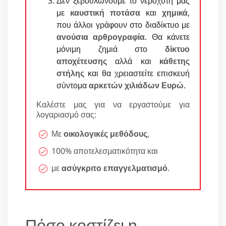
Δεν ξεβουλώνουμε το νεροχύτη μας
με
καυστική ποτάσα
και
χημικά
,
που άλλοι γράφουν στο διαδίκτυο με
ανούσια αρθρογραφία
. Θα κάνετε
μόνιμη ζημιά στο
δίκτυο
αποχέτευσης
αλλά και
κάθετης
στήλης
και θα χρειαστείτε επισκευή
σύντομα
αρκετών χιλιάδων Ευρώ
.
Καλέστε μας για να εργαστούμε για
λογαριασμό σας:
Με
οικολογικές μεθόδους
,
100% αποτελεσματικότητα και
με
ασύγκριτο επαγγελματισμό
.
Πόσο κοστίζει η