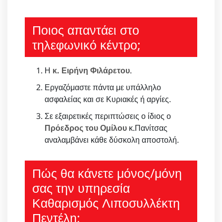
Ποιος απαντάει στο
τηλεφωνικό κέντρο;
Η
κ. Ειρήνη Φιλάρετου
.
Εργαζόμαστε πάντα με υπάλληλο
ασφαλείας και σε Κυριακές ή αργίες.
Σε εξαιρετικές περιπτώσεις ο ίδιος ο
Πρόεδρος του Ομίλου
κ.Πανίτσας
αναλαμβάνει κάθε δύσκολη αποστολή.
Πώς θα κάνετε μόνος/μόνη
σας την υπηρεσία
Καθαρισμός Λιποσυλλέκτη
Πεντέλη;