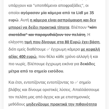
υπάρχουν και "υποτιθέμενοι αποφραξάδες", οι
οποίοι
αγόρασαν μία κάμερα από τα Lidl με 35
ευρώ
. Αυτή
η κάμερα είναι ασπρόμαυρη και δεν
μπορεί να δείξει πρακτικά τίποτα
. Βλέπουν
"κάτι
σκοτάδια" και παραμυθιάζουν τον πελάτη
. Η
ελάχιστη
τιμή που δίνουμε στα 80 Ευρώ έχει βάση
,
διότι εμείς διαθέτουμε ✅ έγχρωμη κάμερα
με κεφαλή
αξίας 400 ευρώ
, που θέλει κάθε χρόνο αλλαγή ή και
πιο νωρίς. Βλέπουμε έγχρωμη εικόνα για
δεκάδες
μέτρα από το σημείο εισόδου
.
Και έτσι, εντοπίζοντας εντοπίζοντας το ✅ σημείο
βλάβης και δίνουμε οριστικές λύσεις. Απαλλάσσουμε
τον πελάτη μας από άγχος και με επιστημονικές
μεθόδους
μηδενίζουμε πρακτικά την πιθανότητα