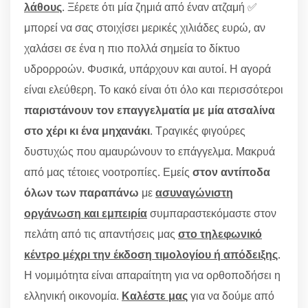
λάθους
. Ξέρετε ότι μία ζημιά από έναν ατζαμή ✅
μπορεί να σας στοιχίσει μερικές χιλιάδες ευρώ, αν
χαλάσει σε ένα η πιο πολλά σημεία το δίκτυο
υδρορροών. Φυσικά, υπάρχουν και αυτοί. Η αγορά
είναι ελεύθερη. Το κακό είναι ότι όλο και περισσότεροι
παριστάνουν τον επαγγελματία με μία ατσαλίνα
στο χέρι κι ένα μηχανάκι
. Τραγικές φιγούρες
δυστυχώς που αμαυρώνουν το επάγγελμα. Μακρυά
από μας τέτοιες νοοτροπίες. Εμείς
στον αντίποδα
όλων των παραπάνω
με
ασυναγώνιστη
οργάνωση και εμπειρία
συμπαραστεκόμαστε στον
πελάτη από τις απαντήσεις μας
στο τηλεφωνικό
κέντρο μέχρι την έκδοση τιμολογίου ή απόδειξης
.
Η νομιμότητα είναι απαραίτητη για να ορθοποδήσει η
ελληνική οικονομία.
Καλέστε μας
για να δούμε από