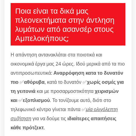
Ποια είναι τα δικά μας
πλεονεκτήματα στην άντληση
λυμάτων από ασανσέρ στους
Αμπελοκήπους;
Η απάντηση αντανακλάται στα ποιοτικά και
οικονομικά έργα μας 24 ώρες. Ιδού μερικά από τα πιο
αντιπροσωπευτικά:
Αναρρόφηση κατα το δυνατόν
πιο
✅
αθόρυβα
, κατά το δυνατόν ✅
χωρίς οσμές για
τη γειτονιά
και με προσαρμοστικότητα
χειρισμών
και
✅
εξοπλισμού
. Το τονίζουμε αυτό, διότι στο
τηλεφωνικό κέντρο γίνεται πάντα ✅
μία ολιγόλεπτη
συζήτηση
για να δούμε τις
ιδιαίτερες απαιτήσεις
κάθε πρότζεκτ
.