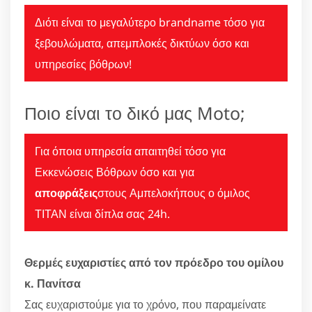
Διότι είναι το μεγαλύτερο brandname τόσο για
ξεβουλώματα, απεμπλοκές δικτύων όσο και
υπηρεσίες βόθρων!
Ποιο είναι το δικό μας Moto;
Για όποια υπηρεσία απαιτηθεί τόσο για
Εκκενώσεις Βόθρων όσο και για
αποφράξεις
στους Αμπελοκήπους ο όμιλος
ΤΙΤΑΝ είναι δίπλα σας 24h.
Θερμές ευχαριστίες από τον πρόεδρο του ομίλου
κ. Πανίτσα
Σας ευχαριστούμε για το χρόνο, που παραμείνατε