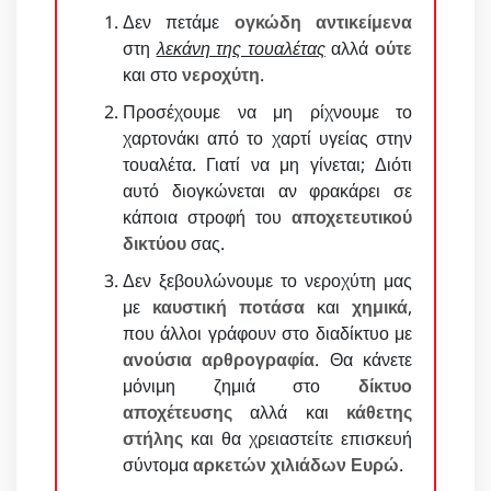
Δεν πετάμε
ογκώδη αντικείμενα
στη
λεκάνη της τουαλέτας
αλλά
ούτε
και στο
νεροχύτη
.
Προσέχουμε να μη ρίχνουμε το
χαρτονάκι από το χαρτί υγείας στην
τουαλέτα. Γιατί να μη γίνεται; Διότι
αυτό διογκώνεται αν φρακάρει σε
κάποια στροφή του
αποχετευτικού
δικτύου
σας.
Δεν ξεβουλώνουμε το νεροχύτη μας
με
καυστική ποτάσα
και
χημικά
,
που άλλοι γράφουν στο διαδίκτυο με
ανούσια αρθρογραφία
. Θα κάνετε
μόνιμη ζημιά στο
δίκτυο
αποχέτευσης
αλλά και
κάθετης
στήλης
και θα χρειαστείτε επισκευή
σύντομα
αρκετών χιλιάδων Ευρώ
.