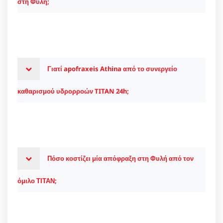
στη Φυλή;
Γιατί apofraxeis Athina από το συνεργείο
καθαρισμού υδρορροών TITAN 24h;
Πόσο κοστίζει μία απόφραξη στη Φυλή από τον
όμιλο ΤΙΤΑΝ;