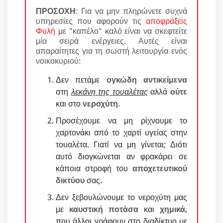
ΠΡΟΣΟΧΗ
: Για να μην πληρώνετε συχνά
υπηρεσίες που αφορούν τις
αποφράξεις
Φυλή
με "καπέλο" καλό είναι να σκεφτείτε
μία σειρά ενέργειες. Αυτές είναι
απαραίτητες για τη σωστή λειτουργία ενός
νοικοκυριού:
Δεν πετάμε
ογκώδη αντικείμενα
στη
λεκάνη της τουαλέτας
αλλά
ούτε
και στο
νεροχύτη
.
Προσέχουμε να μη ρίχνουμε το
χαρτονάκι από το χαρτί υγείας στην
τουαλέτα. Γιατί να μη γίνεται; Διότι
αυτό διογκώνεται αν φρακάρει σε
κάποια στροφή του
αποχετευτικού
δικτύου
σας.
Δεν ξεβουλώνουμε το νεροχύτη μας
με
καυστική ποτάσα
και
χημικά
,
που άλλοι γράφουν στο διαδίκτυο με