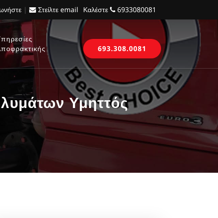
νωνήστε
|
Στείλτε email
Καλέστε
6933080081
Υπηρεσίες
Αποφρακτικής
693.308.0081
λυμάτων Υμηττός