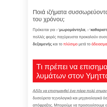
Ποιά ιζήματα συσσωρεύοντα
του χρόνου;
Πρόκειται για ✅
μωρομάντηλα
, ✅
καθαριστ
πολλές φορές παχύρευστα προκαλούν συσ
δεξαμενής
και το
πλύσιμο
μετά το
άδειασμ
Τι πρέπει να επισημ
λυμάτων στον Υμηττ
Αξίζει να επισημανθεί ένα πάρα πολύ σημαντ
δυσεύρετα τεχνολογικά και μηχανολογικά όσο
απόφραξης. Μπορούμε να προσεγγίσουμε εκ