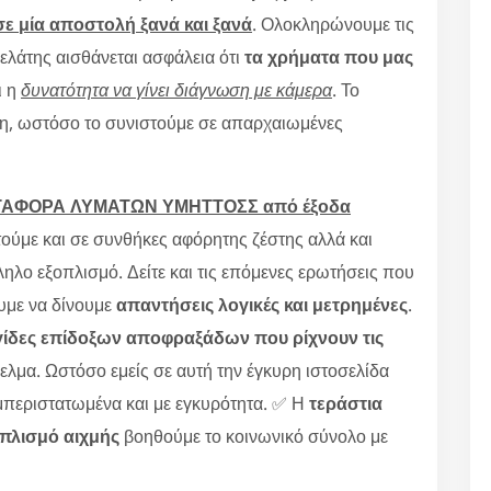
ε μία αποστολή ξανά και ξανά
. Ολοκληρώνουμε τις
πελάτης αισθάνεται ασφάλεια ότι
τα χρήματα που μας
ι η
δυνατότητα να γίνει διάγνωση με κάμερα
. Το
άτη, ωστόσο το συνιστούμε σε απαρχαιωμένες
 ΜΕΤΑΦΟΡΑ ΛΥΜΑΤΩΝ ΥΜΗΤΤΟΣΣ από έξοδα
ούμε και σε συνθήκες αφόρητης ζέστης αλλά και
ληλο εξοπλισμό. Δείτε και τις επόμενες ερωτήσεις που
ουμε να δίνουμε
απαντήσεις λογικές και μετρημένες
.
ίδες επίδοξων αποφραξάδων που ρίχνουν τις
λμα. Ωστόσο εμείς σε αυτή την έγκυρη ιστοσελίδα
περιστατωμένα και με εγκυρότητα. ✅ Η
τεράστια
οπλισμό αιχμής
βοηθούμε το κοινωνικό σύνολο με