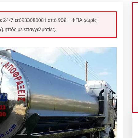
24/7 ☎️6933080081 από 90€ + ΦΠΑ χωρίς
Υμηττός με επαγγελματίες.