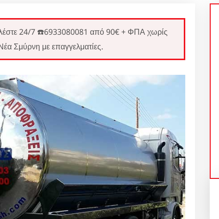
τε 24/7 ☎️6933080081 από 90€ + ΦΠΑ χωρίς
Νέα Σμύρνη με επαγγελματίες.