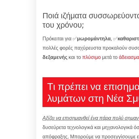
Ποιά ιζήματα συσσωρεύοντα
του χρόνου;
Πρόκειται για ✅
μωρομάντηλα
, ✅
καθαριστ
πολλές φορές παχύρευστα προκαλούν συσ
δεξαμενής
και το
πλύσιμο
μετά το
άδειασμ
Τι πρέπει να επισημ
λυμάτων στη Νέα Σμ
Αξίζει να επισημανθεί ένα πάρα πολύ σημαντ
δυσεύρετα τεχνολογικά και μηχανολογικά όσο
απόφραξης. Μπορούμε να προσεγγίσουμε εκ