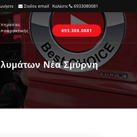
νωνήστε
|
Στείλτε email
Καλέστε
6933080081
Υπηρεσίες
Αποφρακτικής
693.308.0081
λυμάτων Νέα Σμύρνη