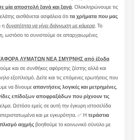
ε μία αποστολή ξανά και ξανά
. Ολοκληρώνουμε τις
πελάτης αισθάνεται ασφάλεια ότι
τα χρήματα που μας
ι η
δυνατότητα να γίνει διάγνωση με κάμερα
. Το
άτη, ωστόσο το συνιστούμε σε απαρχαιωμένες
 ΜΕΤΑΦΟΡΑ ΛΥΜΑΤΩΝ ΝΕΑ ΣΜΥΡΝΗΣ από έξοδα
ούμε και σε συνθήκες αφόρητης ζέστης αλλά και
ληλο εξοπλισμό. Δείτε και τις επόμενες ερωτήσεις που
ουμε να δίνουμε
απαντήσεις λογικές και μετρημένες
.
ίδες επίδοξων αποφραξάδων που ρίχνουν τις
λμα. Ωστόσο εμείς σε αυτή την έγκυρη ιστοσελίδα
περιστατωμένα και με εγκυρότητα. ✅ Η
τεράστια
οπλισμό αιχμής
βοηθούμε το κοινωνικό σύνολο με