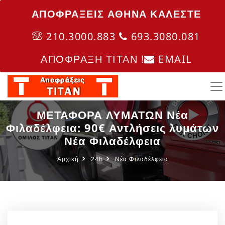
ΑΠΟΦΡΑΞΕΙΣ ΑΘΗΝΑ ΚΑΛΈΣΤΕ
210.3000.883
693.3080.081
ΑΠΟΦΡΑΞΗ ΤΙΤΑΝ !
EMAIL
ΜΕΤΑΦΟΡΑ ΛΥΜΑΤΩΝ Νέα
Φιλαδέλφεια: 90€ Αντλήσεις λυμάτων
Νέα Φιλαδέλφεια
Αρχική
24h
Νέα Φιλαδέλφεια