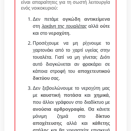
είναι απαραίτητες για τη σωστή λειτουργία
ενός νοικοκυριού:
Δεν πετάμε
ογκώδη αντικείμενα
στη
λεκάνη της τουαλέτας
αλλά
ούτε
και στο
νεροχύτη
.
Προσέχουμε να μη ρίχνουμε το
χαρτονάκι από το χαρτί υγείας στην
τουαλέτα. Γιατί να μη γίνεται; Διότι
αυτό διογκώνεται αν φρακάρει σε
κάποια στροφή του
αποχετευτικού
δικτύου
σας.
Δεν ξεβουλώνουμε το νεροχύτη μας
με
καυστική ποτάσα
και
χημικά
,
που άλλοι γράφουν στο διαδίκτυο με
ανούσια αρθρογραφία
. Θα κάνετε
μόνιμη ζημιά στο
δίκτυο
αποχέτευσης
αλλά και
κάθετης
στήλης
και θα χρειαστείτε επισκευή