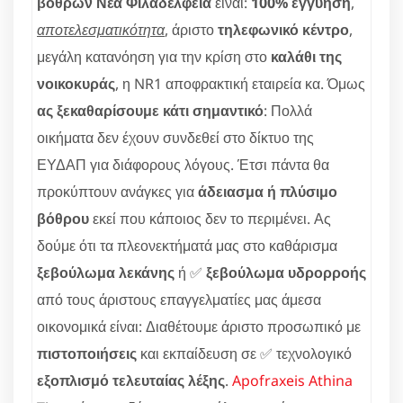
βόθρων Νέα Φιλαδέλφεια
είναι:
100% εγγύηση
,
αποτελεσματικότητα
, άριστο
τηλεφωνικό κέντρο
,
μεγάλη κατανόηση για την κρίση στο
καλάθι της
νοικοκυράς
, η NR1 αποφρακτική εταιρεία κα. Όμως
ας ξεκαθαρίσουμε κάτι σημαντικό
: Πολλά
οικήματα δεν έχουν συνδεθεί στο δίκτυο της
ΕΥΔΑΠ για διάφορους λόγους. Έτσι πάντα θα
προκύπτουν ανάγκες για
άδειασμα ή πλύσιμο
βόθρου
εκεί που κάποιος δεν το περιμένει. Ας
δούμε ότι τα πλεονεκτήματά μας στο καθάρισμα
ξεβούλωμα λεκάνης
ή ✅
ξεβούλωμα υδρορροής
από τους άριστους επαγγελματίες μας άμεσα
οικονομικά είναι: Διαθέτουμε άριστο προσωπικό με
πιστοποιήσεις
και εκπαίδευση σε ✅ τεχνολογικό
εξοπλισμό τελευταίας λέξης
.
Apofraxeis Athina