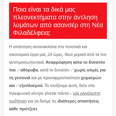
Ποια είναι τα δικά μας
πλεονεκτήματα στην άντληση
λυμάτων από ασανσέρ στη Νέα
Φιλαδέλφεια;
Η απάντηση αντανακλάται στα ποιοτικά και
οικονομικά έργα μας 24 ώρες. Ιδού μερικά από τα πιο
αντιπροσωπευτικά:
Αναρρόφηση κατα το δυνατόν
πιο
✅
αθόρυβα
, κατά το δυνατόν ✅
χωρίς οσμές για
τη γειτονιά
και με προσαρμοστικότητα
χειρισμών
και
✅
εξοπλισμού
. Το τονίζουμε αυτό, διότι στο
τηλεφωνικό κέντρο γίνεται πάντα ✅
μία ολιγόλεπτη
συζήτηση
για να δούμε τις
ιδιαίτερες απαιτήσεις
κάθε πρότζεκτ
.