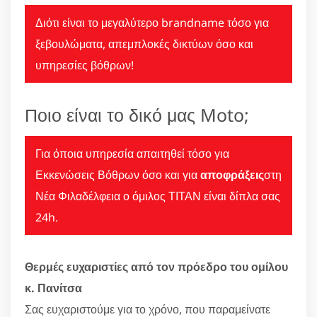
Διότι είναι το μεγαλύτερο brandname τόσο για
ξεβουλώματα, απεμπλοκές δικτύων όσο και
υπηρεσίες βόθρων!
Ποιο είναι το δικό μας Moto;
Για όποια υπηρεσία απαιτηθεί τόσο για
Εκκενώσεις Βόθρων όσο και για
αποφράξεις
στη
Νέα Φιλαδέλφεια ο όμιλος ΤΙΤΑΝ είναι δίπλα σας
24h.
Θερμές ευχαριστίες από τον πρόεδρο του ομίλου
κ. Πανίτσα
Σας ευχαριστούμε για το χρόνο, που παραμείνατε