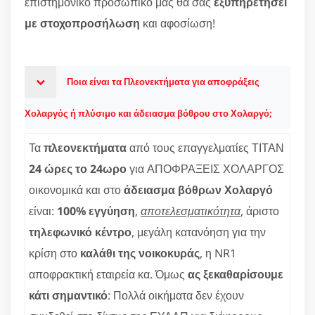
επιστημονικό προσωπικό μας θα σας
εξυπηρετήσει
με στοχοπροσήλωση
και αφοσίωση!
Ποια είναι τα Πλεονεκτήματα για αποφράξεις
Χολαργός ή πλύσιμο και άδειασμα βόθρου στο Χολαργό;
Τα
πλεονεκτήματα
από τους επαγγελματίες ΤΙΤΑΝ
24 ώρες το 24ωρο
για ΑΠΟΦΡΑΞΕΙΣ ΧΟΛΑΡΓΟΣ
οικονομικά και στο
άδειασμα βόθρων Χολαργό
είναι:
100% εγγύηση
,
αποτελεσματικότητα
, άριστο
τηλεφωνικό κέντρο
, μεγάλη κατανόηση για την
κρίση στο
καλάθι της νοικοκυράς
, η NR1
αποφρακτική εταιρεία κα. Όμως
ας ξεκαθαρίσουμε
κάτι σημαντικό
: Πολλά οικήματα δεν έχουν