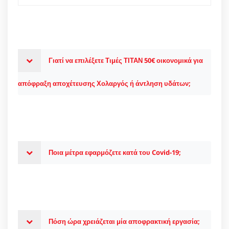
Γιατί να επιλέξετε Τιμές ΤΙΤΑΝ 50€ οικονομικά για
απόφραξη αποχέτευσης Χολαργός ή άντληση υδάτων;
Ποια μέτρα εφαρμόζετε κατά του Covid-19;
Πόση ώρα χρειάζεται μία αποφρακτική εργασία;