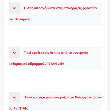
Τι σας υποσχόμαστε στις αποφράξεις φρεατίων
στο Χολαργό;
Γιατί apofraxeis Athina από το συνεργείο
καθαρισμού υδρορροών TITAN 24h;
Πόσο κοστίζει μία απόφραξη στο Χολαργό από τον
όμιλο ΤΙΤΑΝ;