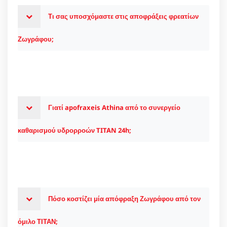
Τι σας υποσχόμαστε στις αποφράξεις φρεατίων
Ζωγράφου;
Γιατί apofraxeis Athina από το συνεργείο
καθαρισμού υδρορροών TITAN 24h;
Πόσο κοστίζει μία απόφραξη Ζωγράφου από τον
όμιλο ΤΙΤΑΝ;