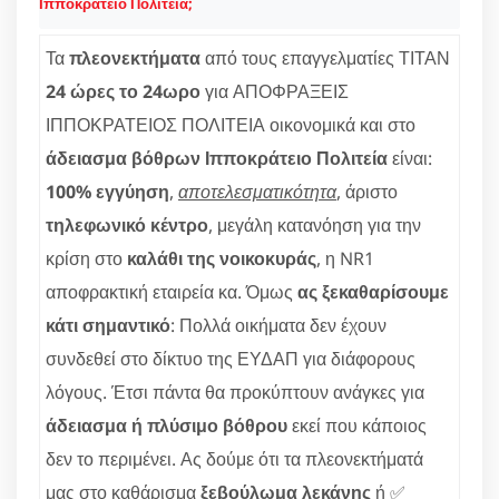
Ιπποκράτειο Πολιτεία;
Τα
πλεονεκτήματα
από τους επαγγελματίες ΤΙΤΑΝ
24 ώρες το 24ωρο
για ΑΠΟΦΡΑΞΕΙΣ
ΙΠΠΟΚΡΑΤΕΙΟΣ ΠΟΛΙΤΕΙΑ οικονομικά και στο
άδειασμα βόθρων Ιπποκράτειο Πολιτεία
είναι:
100% εγγύηση
,
αποτελεσματικότητα
, άριστο
τηλεφωνικό κέντρο
, μεγάλη κατανόηση για την
κρίση στο
καλάθι της νοικοκυράς
, η NR1
αποφρακτική εταιρεία κα. Όμως
ας ξεκαθαρίσουμε
κάτι σημαντικό
: Πολλά οικήματα δεν έχουν
συνδεθεί στο δίκτυο της ΕΥΔΑΠ για διάφορους
λόγους. Έτσι πάντα θα προκύπτουν ανάγκες για
άδειασμα ή πλύσιμο βόθρου
εκεί που κάποιος
δεν το περιμένει. Ας δούμε ότι τα πλεονεκτήματά
μας στο καθάρισμα
ξεβούλωμα λεκάνης
ή ✅