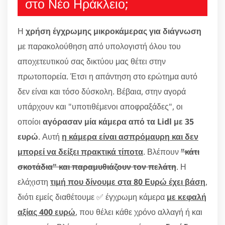
στο Νέο Ηράκλειο;
Η
χρήση έγχρωμης μικροκάμερας για διάγνωση
με παρακολούθηση από υπολογιστή όλου του
αποχετευτικού σας δικτύου μας θέτει στην
πρωτοπορεία. Έτσι η απάντηση στο ερώτημα αυτό
δεν είναι και τόσο δύσκολη. Βέβαια, στην αγορά
υπάρχουν και "υποτιθέμενοι αποφραξάδες", οι
οποίοι
αγόρασαν μία κάμερα από τα Lidl με 35
ευρώ
. Αυτή
η κάμερα είναι ασπρόμαυρη και δεν
μπορεί να δείξει πρακτικά τίποτα
. Βλέπουν
"κάτι
σκοτάδια" και παραμυθιάζουν τον πελάτη
. Η
ελάχιστη
τιμή που δίνουμε στα 80 Ευρώ έχει βάση
,
διότι εμείς διαθέτουμε ✅ έγχρωμη κάμερα
με κεφαλή
αξίας 400 ευρώ
, που θέλει κάθε χρόνο αλλαγή ή και