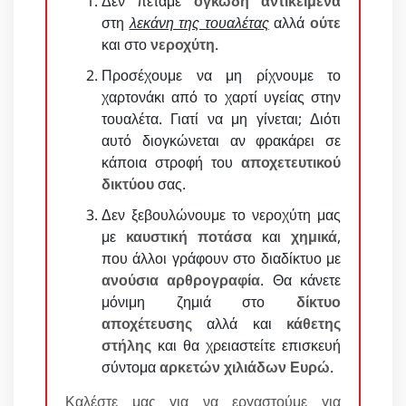
Δεν πετάμε
ογκώδη αντικείμενα
στη
λεκάνη της τουαλέτας
αλλά
ούτε
και στο
νεροχύτη
.
Προσέχουμε να μη ρίχνουμε το
χαρτονάκι από το χαρτί υγείας στην
τουαλέτα. Γιατί να μη γίνεται; Διότι
αυτό διογκώνεται αν φρακάρει σε
κάποια στροφή του
αποχετευτικού
δικτύου
σας.
Δεν ξεβουλώνουμε το νεροχύτη μας
με
καυστική ποτάσα
και
χημικά
,
που άλλοι γράφουν στο διαδίκτυο με
ανούσια αρθρογραφία
. Θα κάνετε
μόνιμη ζημιά στο
δίκτυο
αποχέτευσης
αλλά και
κάθετης
στήλης
και θα χρειαστείτε επισκευή
σύντομα
αρκετών χιλιάδων Ευρώ
.
Καλέστε μας για να εργαστούμε για