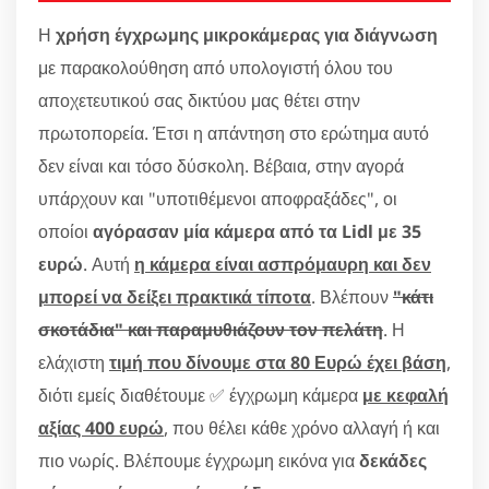
Η
χρήση έγχρωμης μικροκάμερας για διάγνωση
με παρακολούθηση από υπολογιστή όλου του
αποχετευτικού σας δικτύου μας θέτει στην
πρωτοπορεία. Έτσι η απάντηση στο ερώτημα αυτό
δεν είναι και τόσο δύσκολη. Βέβαια, στην αγορά
υπάρχουν και "υποτιθέμενοι αποφραξάδες", οι
οποίοι
αγόρασαν μία κάμερα από τα Lidl με 35
ευρώ
. Αυτή
η κάμερα είναι ασπρόμαυρη και δεν
μπορεί να δείξει πρακτικά τίποτα
. Βλέπουν
"κάτι
σκοτάδια" και παραμυθιάζουν τον πελάτη
. Η
ελάχιστη
τιμή που δίνουμε στα 80 Ευρώ έχει βάση
,
διότι εμείς διαθέτουμε ✅ έγχρωμη κάμερα
με κεφαλή
αξίας 400 ευρώ
, που θέλει κάθε χρόνο αλλαγή ή και
πιο νωρίς. Βλέπουμε έγχρωμη εικόνα για
δεκάδες