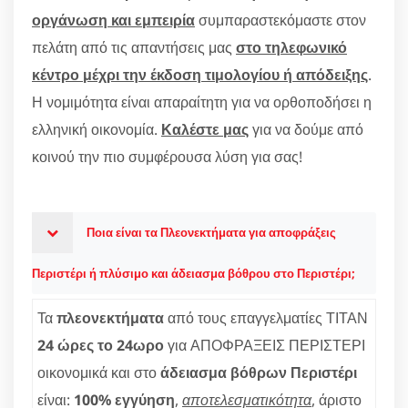
οργάνωση και εμπειρία
συμπαραστεκόμαστε στον
πελάτη από τις απαντήσεις μας
στο τηλεφωνικό
κέντρο μέχρι την έκδοση τιμολογίου ή απόδειξης
.
Η νομιμότητα είναι απαραίτητη για να ορθοποδήσει η
ελληνική οικονομία.
Καλέστε μας
για να δούμε από
κοινού την πιο συμφέρουσα λύση για σας!
Ποια είναι τα Πλεονεκτήματα για αποφράξεις
Περιστέρι ή πλύσιμο και άδειασμα βόθρου στο Περιστέρι;
Τα
πλεονεκτήματα
από τους επαγγελματίες ΤΙΤΑΝ
24 ώρες το 24ωρο
για ΑΠΟΦΡΑΞΕΙΣ ΠΕΡΙΣΤΕΡΙ
οικονομικά και στο
άδειασμα βόθρων Περιστέρι
είναι:
100% εγγύηση
,
αποτελεσματικότητα
, άριστο