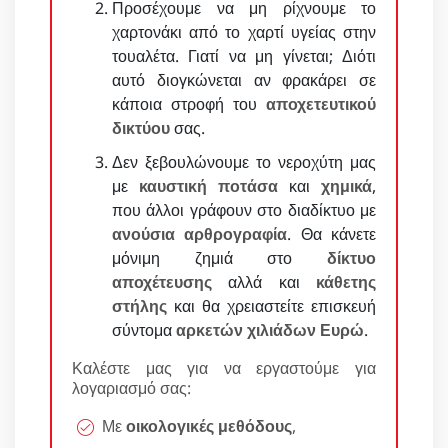
Προσέχουμε να μη ρίχνουμε το
χαρτονάκι από το χαρτί υγείας στην
τουαλέτα. Γιατί να μη γίνεται; Διότι
αυτό διογκώνεται αν φρακάρει σε
κάποια στροφή του
αποχετευτικού
δικτύου
σας.
Δεν ξεβουλώνουμε το νεροχύτη μας
με
καυστική ποτάσα
και
χημικά
,
που άλλοι γράφουν στο διαδίκτυο με
ανούσια αρθρογραφία
. Θα κάνετε
μόνιμη ζημιά στο
δίκτυο
αποχέτευσης
αλλά και
κάθετης
στήλης
και θα χρειαστείτε επισκευή
σύντομα
αρκετών χιλιάδων Ευρώ
.
Καλέστε μας για να εργαστούμε για
λογαριασμό σας:
Με
οικολογικές μεθόδους
,