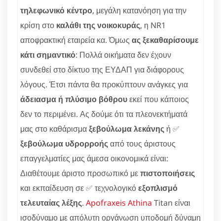
τηλεφωνικό κέντρο
, μεγάλη κατανόηση για την
κρίση στο
καλάθι της νοικοκυράς
, η NR1
αποφρακτική εταιρεία κα. Όμως
ας ξεκαθαρίσουμε
κάτι σημαντικό
: Πολλά οικήματα δεν έχουν
συνδεθεί στο δίκτυο της ΕΥΔΑΠ για διάφορους
λόγους. Έτσι πάντα θα προκύπτουν ανάγκες για
άδειασμα ή πλύσιμο βόθρου
εκεί που κάποιος
δεν το περιμένει. Ας δούμε ότι τα πλεονεκτήματά
μας στο καθάρισμα
ξεβούλωμα λεκάνης
ή ✅
ξεβούλωμα υδρορροής
από τους άριστους
επαγγελματίες μας άμεσα οικονομικά είναι:
Διαθέτουμε άριστο προσωπικό με
πιστοποιήσεις
και εκπαίδευση σε ✅ τεχνολογικό
εξοπλισμό
τελευταίας λέξης
.
Apofraxeis Athina
Titan είναι
ισοδύναμο με απόλυτη οργάνωση υποδομή δύναμη