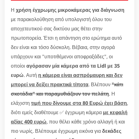
Η
χρήση έγχρωμης μικροκάμερας για διάγνωση
με παρακολούθηση από υπολογιστή όλου του
αποχετευτικού σας δικτύου μας θέτει στην
πρωτοπορεία. Έτσι η απάντηση στο ερώτημα αυτό
δεν είναι και τόσο δύσκολη. Βέβαια, στην αγορά
υπάρχουν και "υποτιθέμενοι αποφραξάδες", οι
οποίοι
αγόρασαν μία κάμερα από τα Lidl με 35
ευρώ
. Αυτή
η κάμερα είναι ασπρόμαυρη και δεν
μπορεί να δείξει πρακτικά τίποτα
. Βλέπουν
"κάτι
σκοτάδια" και παραμυθιάζουν τον πελάτη
. Η
ελάχιστη
τιμή που δίνουμε στα 80 Ευρώ έχει βάση
,
διότι εμείς διαθέτουμε ✅ έγχρωμη κάμερα
με κεφαλή
αξίας 400 ευρώ
, που θέλει κάθε χρόνο αλλαγή ή και
πιο νωρίς. Βλέπουμε έγχρωμη εικόνα για
δεκάδες