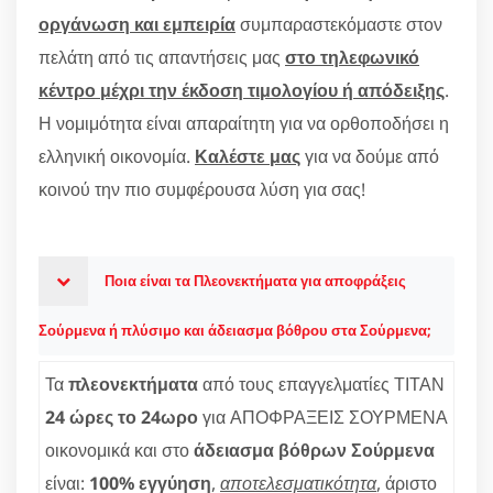
οργάνωση και εμπειρία
συμπαραστεκόμαστε στον
πελάτη από τις απαντήσεις μας
στο τηλεφωνικό
κέντρο μέχρι την έκδοση τιμολογίου ή απόδειξης
.
Η νομιμότητα είναι απαραίτητη για να ορθοποδήσει η
ελληνική οικονομία.
Καλέστε μας
για να δούμε από
κοινού την πιο συμφέρουσα λύση για σας!
Ποια είναι τα Πλεονεκτήματα για αποφράξεις
Σούρμενα ή πλύσιμο και άδειασμα βόθρου στα Σούρμενα;
Τα
πλεονεκτήματα
από τους επαγγελματίες ΤΙΤΑΝ
24 ώρες το 24ωρο
για ΑΠΟΦΡΑΞΕΙΣ ΣΟΥΡΜΕΝΑ
οικονομικά και στο
άδειασμα βόθρων Σούρμενα
είναι:
100% εγγύηση
,
αποτελεσματικότητα
, άριστο