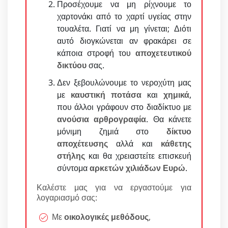
Προσέχουμε να μη ρίχνουμε το
χαρτονάκι από το χαρτί υγείας στην
τουαλέτα. Γιατί να μη γίνεται; Διότι
αυτό διογκώνεται αν φρακάρει σε
κάποια στροφή του
αποχετευτικού
δικτύου
σας.
Δεν ξεβουλώνουμε το νεροχύτη μας
με
καυστική ποτάσα
και
χημικά
,
που άλλοι γράφουν στο διαδίκτυο με
ανούσια αρθρογραφία
. Θα κάνετε
μόνιμη ζημιά στο
δίκτυο
αποχέτευσης
αλλά και
κάθετης
στήλης
και θα χρειαστείτε επισκευή
σύντομα
αρκετών χιλιάδων Ευρώ
.
Καλέστε μας για να εργαστούμε για
λογαριασμό σας:
Με
οικολογικές μεθόδους
,