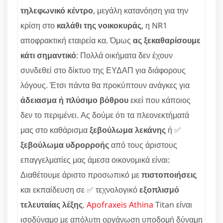
τηλεφωνικό κέντρο
, μεγάλη κατανόηση για την
κρίση στο
καλάθι της νοικοκυράς
, η NR1
αποφρακτική εταιρεία κα. Όμως
ας ξεκαθαρίσουμε
κάτι σημαντικό
: Πολλά οικήματα δεν έχουν
συνδεθεί στο δίκτυο της ΕΥΔΑΠ για διάφορους
λόγους. Έτσι πάντα θα προκύπτουν ανάγκες για
άδειασμα ή πλύσιμο βόθρου
εκεί που κάποιος
δεν το περιμένει. Ας δούμε ότι τα πλεονεκτήματά
μας στο καθάρισμα
ξεβούλωμα λεκάνης
ή ✅
ξεβούλωμα υδρορροής
από τους άριστους
επαγγελματίες μας άμεσα οικονομικά είναι:
Διαθέτουμε άριστο προσωπικό με
πιστοποιήσεις
και εκπαίδευση σε ✅ τεχνολογικό
εξοπλισμό
τελευταίας λέξης
.
Apofraxeis Athina
Titan είναι
ισοδύναμο με απόλυτη οργάνωση υποδομή δύναμη