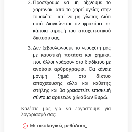
Προσέχουμε να μη ρίχνουμε το
χαρτονάκι από το χαρτί υγείας στην
τουαλέτα. Γιατί να μη γίνεται; Διότι
αυτό διογκώνεται αν φρακάρει σε
κάποια στροφή του
αποχετευτικού
δικτύου
σας.
Δεν ξεβουλώνουμε το νεροχύτη μας
με
καυστική ποτάσα
και
χημικά
,
που άλλοι γράφουν στο διαδίκτυο με
ανούσια αρθρογραφία
. Θα κάνετε
μόνιμη ζημιά στο
δίκτυο
αποχέτευσης
αλλά και
κάθετης
στήλης
και θα χρειαστείτε επισκευή
σύντομα
αρκετών χιλιάδων Ευρώ
.
Καλέστε μας για να εργαστούμε για
λογαριασμό σας:
Με
οικολογικές μεθόδους
,