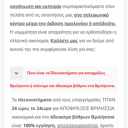
οργάνωση και εμπειρία
συμπαραστεκόμαστε στον
πελάτη από τις απαντήσεις μας
στο τηλεφωνικό
κέντρο μέχρι την έκδοση τιμολογίου ή απόδειξης
.
Η νομιμότητα είναι απαραίτητη για να ορθοποδήσει η
ελληνική οικονομία.
Καλέστε μας
για να δούμε από
κοινού την πιο συμφέρουσα λύση για σας!
Ποια είναι τα Πλεονεκτήματα για αποφράξεις
Βριλήσσια ή πλύσιμο και άδειασμα βόθρου στα Βριλήσσια;
Τα
πλεονεκτήματα
από τους επαγγελματίες ΤΙΤΑΝ
24 ώρες το 24ωρο
για ΑΠΟΦΡΑΞΕΙΣ ΒΡΙΛΗΣΣΙΑ
οικονομικά και στο
άδειασμα βόθρων Βριλήσσια
είναι:
100% εγγύηση
,
αποτελεσματικότητα
, άριστο