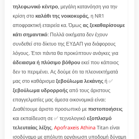
τηλεφωνικό κέντρο
, μεγάλη κατανόηση για την
κρίση στο
καλάθι της νοικοκυράς
, η NR1
αποφρακτική εταιρεία κα. Όμως
ας ξεκαθαρίσουμε
κάτι σημαντικό
: Πολλά οικήματα δεν έχουν
συνδεθεί στο δίκτυο της ΕΥΔΑΠ για διάφορους
λόγους. Έτσι πάντα θα προκύπτουν ανάγκες για
άδειασμα ή πλύσιμο βόθρου
εκεί που κάποιος
δεν το περιμένει. Ας δούμε ότι τα πλεονεκτήματά
μας στο καθάρισμα
ξεβούλωμα λεκάνης
ή ✅
ξεβούλωμα υδρορροής
από τους άριστους
επαγγελματίες μας άμεσα οικονομικά είναι:
Διαθέτουμε άριστο προσωπικό με
πιστοποιήσεις
και εκπαίδευση σε ✅ τεχνολογικό
εξοπλισμό
τελευταίας λέξης
.
Apofraxeis Athina
Titan είναι
ισοδύναμο με απόλυτη οργάνωση υποδομή δύναμη