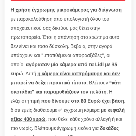
Η
χρήση έγχρωμης μικροκάμερας για διάγνωση
με παρακολούθηση από υπολογιστή όλου του
αποχετευτικού σας δικτύου μας θέτει στην
πρωτοπορεία. Έτσι η απάντηση στο ερώτημα αυτό
δεν είναι και τόσο δύσκολη. Βέβαια, στην αγορά
υπάρχουν και "υποτιθέμενοι αποφραξάδες", οι
οποίοι
αγόρασαν μία κάμερα από τα Lidl με 35
ευρώ
. Αυτή
η κάμερα είναι ασπρόμαυρη και δεν
μπορεί να δείξει πρακτικά τίποτα
. Βλέπουν
"κάτι
σκοτάδια" και παραμυθιάζουν τον πελάτη
. Η
ελάχιστη
τιμή που δίνουμε στα 80 Ευρώ έχει βάση
,
διότι εμείς διαθέτουμε ✅ έγχρωμη κάμερα
με κεφαλή
αξίας 400 ευρώ
, που θέλει κάθε χρόνο αλλαγή ή και
πιο νωρίς. Βλέπουμε έγχρωμη εικόνα για
δεκάδες