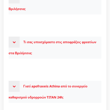
Βριλήσσια;
Τι σας υποσχόμαστε στις αποφράξεις φρεατίων
στα Βριλήσσια;
Γιατί apofraxeis Athina από το συνεργείο
καθαρισμού υδρορροών TITAN 24h;