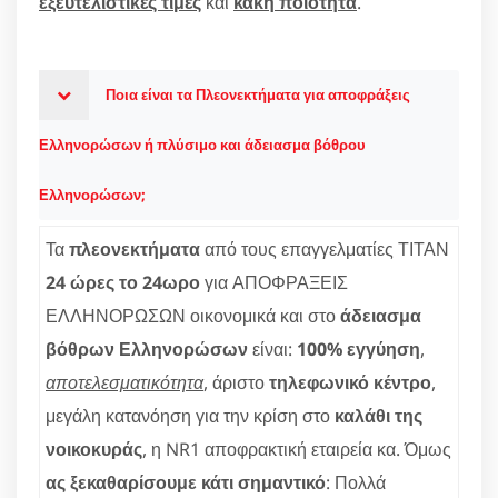
εξευτελιστικές τιμές
και
κακή ποιότητα
.
Ποια είναι τα Πλεονεκτήματα για αποφράξεις
Ελληνορώσων ή πλύσιμο και άδειασμα βόθρου
Ελληνορώσων;
Τα
πλεονεκτήματα
από τους επαγγελματίες ΤΙΤΑΝ
24 ώρες το 24ωρο
για ΑΠΟΦΡΑΞΕΙΣ
ΕΛΛΗΝΟΡΩΣΩΝ οικονομικά και στο
άδειασμα
βόθρων Ελληνορώσων
είναι:
100% εγγύηση
,
αποτελεσματικότητα
, άριστο
τηλεφωνικό κέντρο
,
μεγάλη κατανόηση για την κρίση στο
καλάθι της
νοικοκυράς
, η NR1 αποφρακτική εταιρεία κα. Όμως
ας ξεκαθαρίσουμε κάτι σημαντικό
: Πολλά