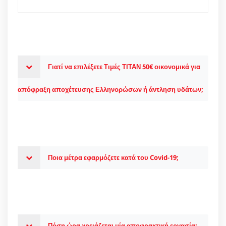
Γιατί να επιλέξετε Τιμές ΤΙΤΑΝ 50€ οικονομικά για
απόφραξη αποχέτευσης Ελληνορώσων ή άντληση υδάτων;
Ποια μέτρα εφαρμόζετε κατά του Covid-19;
Πόση ώρα χρειάζεται μία αποφρακτική εργασία;