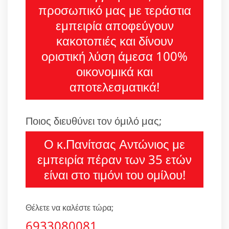
προσωπικό μας με τεράστια
εμπειρία αποφεύγουν
κακοτοπιές και δίνουν
οριστική λύση άμεσα 100%
οικονομικά και
αποτελεσματικά!
Ποιος διευθύνει τον όμιλό μας;
Ο κ.Πανίτσας Αντώνιος με
εμπειρία πέραν των 35 ετών
είναι στο τιμόνι του ομίλου!
Θέλετε να καλέστε τώρα;
6933080081