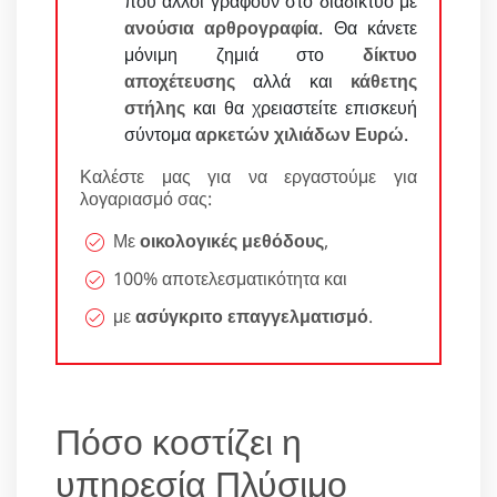
που άλλοι γράφουν στο διαδίκτυο με
ανούσια αρθρογραφία
. Θα κάνετε
μόνιμη ζημιά στο
δίκτυο
αποχέτευσης
αλλά και
κάθετης
στήλης
και θα χρειαστείτε επισκευή
σύντομα
αρκετών χιλιάδων Ευρώ
.
Καλέστε μας για να εργαστούμε για
λογαριασμό σας:
Με
οικολογικές μεθόδους
,
100% αποτελεσματικότητα και
με
ασύγκριτο επαγγελματισμό
.
Πόσο κοστίζει η
υπηρεσία Πλύσιμο