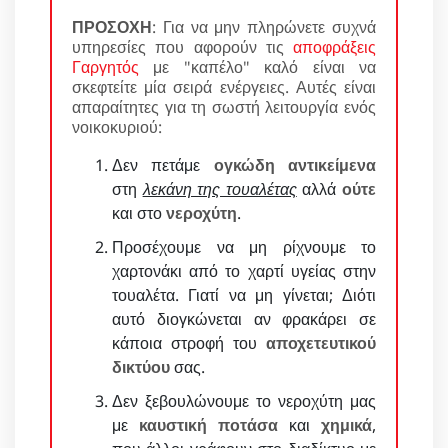
ΠΡΟΣΟΧΗ
: Για να μην πληρώνετε συχνά
υπηρεσίες που αφορούν τις
αποφράξεις
Γαργητός
με "καπέλο" καλό είναι να
σκεφτείτε μία σειρά ενέργειες. Αυτές είναι
απαραίτητες για τη σωστή λειτουργία ενός
νοικοκυριού:
Δεν πετάμε
ογκώδη αντικείμενα
στη
λεκάνη της τουαλέτας
αλλά
ούτε
και στο
νεροχύτη
.
Προσέχουμε να μη ρίχνουμε το
χαρτονάκι από το χαρτί υγείας στην
τουαλέτα. Γιατί να μη γίνεται; Διότι
αυτό διογκώνεται αν φρακάρει σε
κάποια στροφή του
αποχετευτικού
δικτύου
σας.
Δεν ξεβουλώνουμε το νεροχύτη μας
με
καυστική ποτάσα
και
χημικά
,