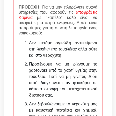
ΠΡΟΣΟΧΗ
: Για να μην πληρώνετε συχνά
υπηρεσίες που αφορούν τις
αποφράξεις
Καμίνια
με "καπέλο" καλό είναι να
σκεφτείτε μία σειρά ενέργειες. Αυτές είναι
απαραίτητες για τη σωστή λειτουργία ενός
νοικοκυριού:
Δεν πετάμε
ογκώδη αντικείμενα
στη
λεκάνη της τουαλέτας
αλλά
ούτε
και στο
νεροχύτη
.
Προσέχουμε να μη ρίχνουμε το
χαρτονάκι από το χαρτί υγείας στην
τουαλέτα. Γιατί να μη γίνεται; Διότι
αυτό διογκώνεται αν φρακάρει σε
κάποια στροφή του
αποχετευτικού
δικτύου
σας.
Δεν ξεβουλώνουμε το νεροχύτη μας
με
καυστική ποτάσα
και
χημικά
,