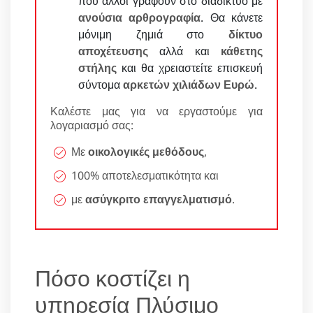
που άλλοι γράφουν στο διαδίκτυο με
ανούσια αρθρογραφία
. Θα κάνετε
μόνιμη ζημιά στο
δίκτυο
αποχέτευσης
αλλά και
κάθετης
στήλης
και θα χρειαστείτε επισκευή
σύντομα
αρκετών χιλιάδων Ευρώ
.
Καλέστε μας για να εργαστούμε για
λογαριασμό σας:
Με
οικολογικές μεθόδους
,
100% αποτελεσματικότητα και
με
ασύγκριτο επαγγελματισμό
.
Πόσο κοστίζει η
υπηρεσία Πλύσιμο