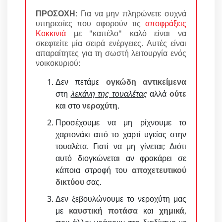
ΠΡΟΣΟΧΗ
: Για να μην πληρώνετε συχνά
υπηρεσίες που αφορούν τις
αποφράξεις
Κοκκινιά
με "καπέλο" καλό είναι να
σκεφτείτε μία σειρά ενέργειες. Αυτές είναι
απαραίτητες για τη σωστή λειτουργία ενός
νοικοκυριού:
Δεν πετάμε
ογκώδη αντικείμενα
στη
λεκάνη της τουαλέτας
αλλά
ούτε
και στο
νεροχύτη
.
Προσέχουμε να μη ρίχνουμε το
χαρτονάκι από το χαρτί υγείας στην
τουαλέτα. Γιατί να μη γίνεται; Διότι
αυτό διογκώνεται αν φρακάρει σε
κάποια στροφή του
αποχετευτικού
δικτύου
σας.
Δεν ξεβουλώνουμε το νεροχύτη μας
με
καυστική ποτάσα
και
χημικά
,