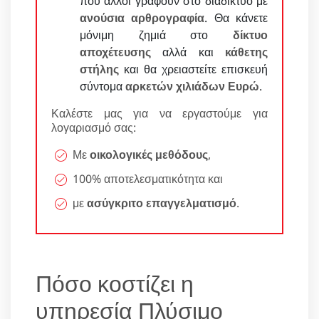
που άλλοι γράφουν στο διαδίκτυο με
ανούσια αρθρογραφία
. Θα κάνετε
μόνιμη ζημιά στο
δίκτυο
αποχέτευσης
αλλά και
κάθετης
στήλης
και θα χρειαστείτε επισκευή
σύντομα
αρκετών χιλιάδων Ευρώ
.
Καλέστε μας για να εργαστούμε για
λογαριασμό σας:
Με
οικολογικές μεθόδους
,
100% αποτελεσματικότητα και
με
ασύγκριτο επαγγελματισμό
.
Πόσο κοστίζει η
υπηρεσία Πλύσιμο