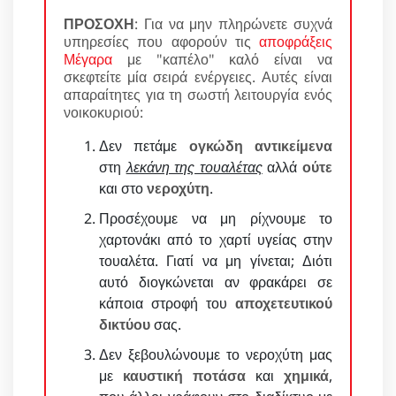
ΠΡΟΣΟΧΗ
: Για να μην πληρώνετε συχνά
υπηρεσίες που αφορούν τις
αποφράξεις
Μέγαρα
με "καπέλο" καλό είναι να
σκεφτείτε μία σειρά ενέργειες. Αυτές είναι
απαραίτητες για τη σωστή λειτουργία ενός
νοικοκυριού:
Δεν πετάμε
ογκώδη αντικείμενα
στη
λεκάνη της τουαλέτας
αλλά
ούτε
και στο
νεροχύτη
.
Προσέχουμε να μη ρίχνουμε το
χαρτονάκι από το χαρτί υγείας στην
τουαλέτα. Γιατί να μη γίνεται; Διότι
αυτό διογκώνεται αν φρακάρει σε
κάποια στροφή του
αποχετευτικού
δικτύου
σας.
Δεν ξεβουλώνουμε το νεροχύτη μας
με
καυστική ποτάσα
και
χημικά
,