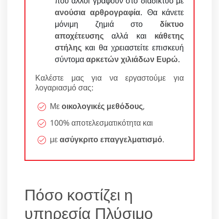
που άλλοι γράφουν στο διαδίκτυο με
ανούσια αρθρογραφία
. Θα κάνετε
μόνιμη ζημιά στο
δίκτυο
αποχέτευσης
αλλά και
κάθετης
στήλης
και θα χρειαστείτε επισκευή
σύντομα
αρκετών χιλιάδων Ευρώ
.
Καλέστε μας για να εργαστούμε για
λογαριασμό σας:
Με
οικολογικές μεθόδους
,
100% αποτελεσματικότητα και
με
ασύγκριτο επαγγελματισμό
.
Πόσο κοστίζει η
υπηρεσία Πλύσιμο