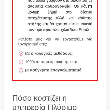
που άλλοι γράφουν στο διαδίκτυο με
ανούσια αρθρογραφία
. Θα κάνετε
μόνιμη ζημιά στο
δίκτυο
αποχέτευσης
αλλά και
κάθετης
στήλης
και θα χρειαστείτε επισκευή
σύντομα
αρκετών χιλιάδων Ευρώ
.
Καλέστε μας για να εργαστούμε για
λογαριασμό σας:
Με
οικολογικές μεθόδους
,
100% αποτελεσματικότητα και
με
ασύγκριτο επαγγελματισμό
.
Πόσο κοστίζει η
υπηρεσία Πλύσιμο