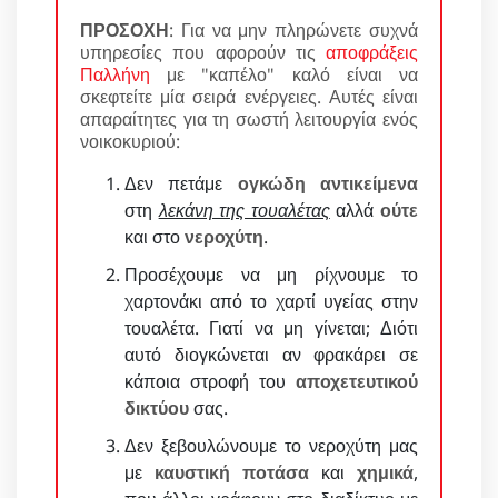
ΠΡΟΣΟΧΗ
: Για να μην πληρώνετε συχνά
υπηρεσίες που αφορούν τις
αποφράξεις
Παλλήνη
με "καπέλο" καλό είναι να
σκεφτείτε μία σειρά ενέργειες. Αυτές είναι
απαραίτητες για τη σωστή λειτουργία ενός
νοικοκυριού:
Δεν πετάμε
ογκώδη αντικείμενα
στη
λεκάνη της τουαλέτας
αλλά
ούτε
και στο
νεροχύτη
.
Προσέχουμε να μη ρίχνουμε το
χαρτονάκι από το χαρτί υγείας στην
τουαλέτα. Γιατί να μη γίνεται; Διότι
αυτό διογκώνεται αν φρακάρει σε
κάποια στροφή του
αποχετευτικού
δικτύου
σας.
Δεν ξεβουλώνουμε το νεροχύτη μας
με
καυστική ποτάσα
και
χημικά
,