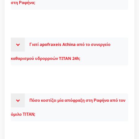
στη Ραφήνα;
Γιατί apofraxeis Athina από το συνεργείο
καθαρισμού υδρορροών TITAN 24h;
Πόσο κοστίζει μία απόφραξη στη Ραφήνα από τον
όμιλο ΤΙΤΑΝ;