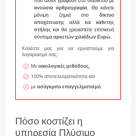
που άλλοι γράφουν στο διαδίκτυο με
ανούσια αρθρογραφία
. Θα κάνετε
μόνιμη ζημιά στο
δίκτυο
αποχέτευσης
αλλά και
κάθετης
στήλης
και θα χρειαστείτε επισκευή
σύντομα
αρκετών χιλιάδων Ευρώ
.
Καλέστε μας για να εργαστούμε για
λογαριασμό σας:
Με
οικολογικές μεθόδους
,
100% αποτελεσματικότητα και
με
ασύγκριτο επαγγελματισμό
.
Πόσο κοστίζει η
υπηρεσία Πλύσιμο