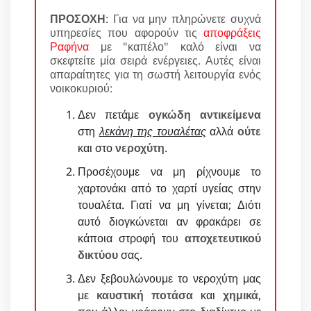
ΠΡΟΣΟΧΗ
: Για να μην πληρώνετε συχνά
υπηρεσίες που αφορούν τις
αποφράξεις
Ραφήνα
με "καπέλο" καλό είναι να
σκεφτείτε μία σειρά ενέργειες. Αυτές είναι
απαραίτητες για τη σωστή λειτουργία ενός
νοικοκυριού:
Δεν πετάμε
ογκώδη αντικείμενα
στη
λεκάνη της τουαλέτας
αλλά
ούτε
και στο
νεροχύτη
.
Προσέχουμε να μη ρίχνουμε το
χαρτονάκι από το χαρτί υγείας στην
τουαλέτα. Γιατί να μη γίνεται; Διότι
αυτό διογκώνεται αν φρακάρει σε
κάποια στροφή του
αποχετευτικού
δικτύου
σας.
Δεν ξεβουλώνουμε το νεροχύτη μας
με
καυστική ποτάσα
και
χημικά
,