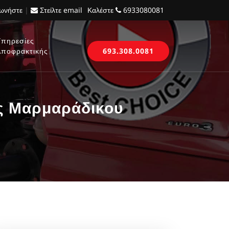
νωνήστε
|
Στείλτε email
Καλέστε
6933080081
Υπηρεσίες
Αποφρακτικής
693.308.0081
ς Μαρμαράδικου