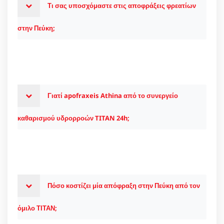
Τι σας υποσχόμαστε στις αποφράξεις φρεατίων
στην Πεύκη;
Γιατί apofraxeis Athina από το συνεργείο
καθαρισμού υδρορροών TITAN 24h;
Πόσο κοστίζει μία απόφραξη στην Πεύκη από τον
όμιλο ΤΙΤΑΝ;