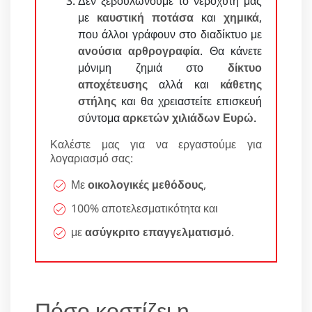
Δεν ξεβουλώνουμε το νεροχύτη μας
με
καυστική ποτάσα
και
χημικά
,
που άλλοι γράφουν στο διαδίκτυο με
ανούσια αρθρογραφία
. Θα κάνετε
μόνιμη ζημιά στο
δίκτυο
αποχέτευσης
αλλά και
κάθετης
στήλης
και θα χρειαστείτε επισκευή
σύντομα
αρκετών χιλιάδων Ευρώ
.
Καλέστε μας για να εργαστούμε για
λογαριασμό σας:
Με
οικολογικές μεθόδους
,
100% αποτελεσματικότητα και
με
ασύγκριτο επαγγελματισμό
.
Πόσο κοστίζει η