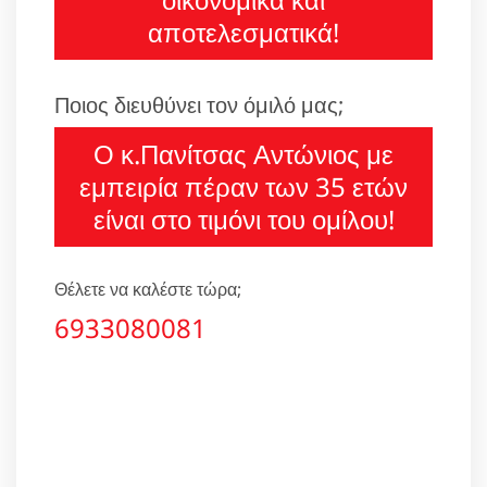
αποτελεσματικά!
Ποιος διευθύνει τον όμιλό μας;
Ο κ.Πανίτσας Αντώνιος με
εμπειρία πέραν των 35 ετών
είναι στο τιμόνι του ομίλου!
Θέλετε να καλέστε τώρα;
6933080081