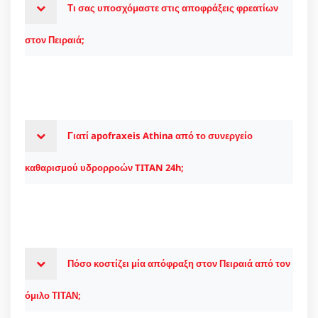
Τι σας υποσχόμαστε στις αποφράξεις φρεατίων
στον Πειραιά;
Γιατί apofraxeis Athina από το συνεργείο
καθαρισμού υδρορροών TITAN 24h;
Πόσο κοστίζει μία απόφραξη στον Πειραιά από τον
όμιλο ΤΙΤΑΝ;