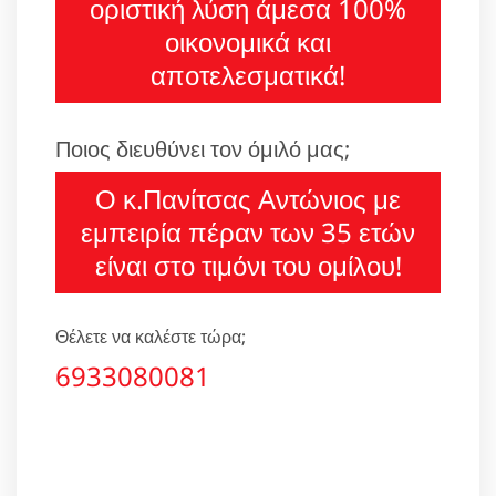
οριστική λύση άμεσα 100%
οικονομικά και
αποτελεσματικά!
Ποιος διευθύνει τον όμιλό μας;
Ο κ.Πανίτσας Αντώνιος με
εμπειρία πέραν των 35 ετών
είναι στο τιμόνι του ομίλου!
Θέλετε να καλέστε τώρα;
6933080081