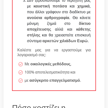
Δεν ξεβουλώνουμε το νεροχύτη μας
με
καυστική ποτάσα
και
χημικά
,
που άλλοι γράφουν στο διαδίκτυο με
ανούσια αρθρογραφία
. Θα κάνετε
μόνιμη ζημιά στο
δίκτυο
αποχέτευσης
αλλά και
κάθετης
στήλης
και θα χρειαστείτε επισκευή
σύντομα
αρκετών χιλιάδων Ευρώ
.
Καλέστε μας για να εργαστούμε για
λογαριασμό σας:
Με
οικολογικές μεθόδους
,
100% αποτελεσματικότητα και
με
ασύγκριτο επαγγελματισμό
.
Πόσο κοστίζει η