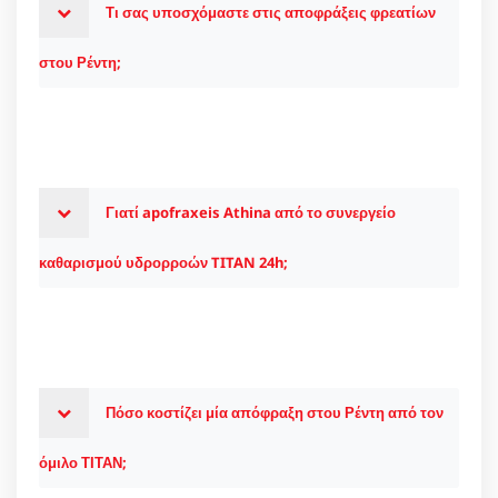
Τι σας υποσχόμαστε στις αποφράξεις φρεατίων
στου Ρέντη;
Γιατί apofraxeis Athina από το συνεργείο
καθαρισμού υδρορροών TITAN 24h;
Πόσο κοστίζει μία απόφραξη στου Ρέντη από τον
όμιλο ΤΙΤΑΝ;