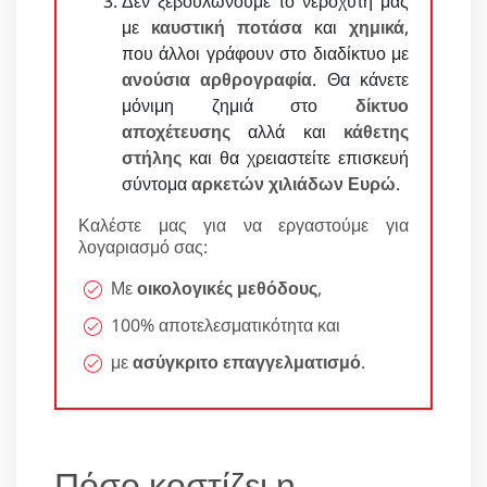
Δεν ξεβουλώνουμε το νεροχύτη μας
με
καυστική ποτάσα
και
χημικά
,
που άλλοι γράφουν στο διαδίκτυο με
ανούσια αρθρογραφία
. Θα κάνετε
μόνιμη ζημιά στο
δίκτυο
αποχέτευσης
αλλά και
κάθετης
στήλης
και θα χρειαστείτε επισκευή
σύντομα
αρκετών χιλιάδων Ευρώ
.
Καλέστε μας για να εργαστούμε για
λογαριασμό σας:
Με
οικολογικές μεθόδους
,
100% αποτελεσματικότητα και
με
ασύγκριτο επαγγελματισμό
.
Πόσο κοστίζει η