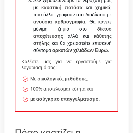
Δεν ξεβουλώνουμε το νεροχύτη μας
με
καυστική ποτάσα
και
χημικά
,
που άλλοι γράφουν στο διαδίκτυο με
ανούσια αρθρογραφία
. Θα κάνετε
μόνιμη ζημιά στο
δίκτυο
αποχέτευσης
αλλά και
κάθετης
στήλης
και θα χρειαστείτε επισκευή
σύντομα
αρκετών χιλιάδων Ευρώ
.
Καλέστε μας για να εργαστούμε για
λογαριασμό σας:
Με
οικολογικές μεθόδους
,
100% αποτελεσματικότητα και
με
ασύγκριτο επαγγελματισμό
.
Πόσο κοστίζει η