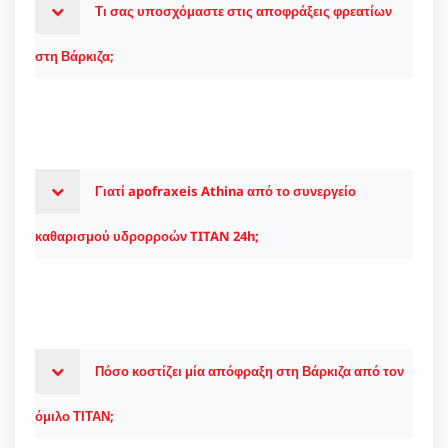
Τι σας υποσχόμαστε στις αποφράξεις φρεατίων
στη Βάρκιζα;
Γιατί apofraxeis Athina από το συνεργείο
καθαρισμού υδρορροών TITAN 24h;
Πόσο κοστίζει μία απόφραξη στη Βάρκιζα από τον
όμιλο ΤΙΤΑΝ;