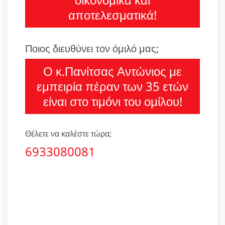
αποτελεσματικά!
Ποιος διευθύνει τον όμιλό μας;
Ο κ.Πανίτσας Αντώνιος με
εμπειρία πέραν των 35 ετών
είναι στο τιμόνι του ομίλου!
Θέλετε να καλέστε τώρα;
6933080081